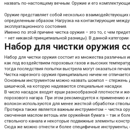
назвать по-настоящему вечным. Оружие и его комплектующие 
Оружие представляет собой несколько взаимодействующих м
определенным образом. Нагрузка на контактирующие между 
эксплуатационного состояния.
Именно по этой причине чистка оружия – это то, с чем прид
– нет никакой принципиальной разницы). В данной категории
Набор для чистки оружия с
Набор для чистки оружия состоит из множества различных ин
как под воздействием пороховых газов и высоких температур
тогда последствия попытки выстрела могут оказаться печаль
Чистка нарезного оружия принципиально ничем не отличается
Основным инструментом можно назвать шомпол – стержень дл
шишечкой, на которую надеваются специальные насадки.
В число насадок входят ерши разнообразной плотности и же
порохового нагара. При этом рекомендуется к применению и
волокон используются для менее жесткой обработки ствольно
Протирка также является важным инструментом – чистка ору
смоченная маслом ветошь или оружейная бумага – так и бол
ствольного канала и некоторые подвижные элементы констр
Сюда же можно отнести и более специфичные инструменты, о