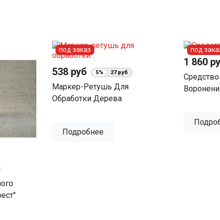
под заказ
под зака
1 860 р
538 руб
5%
27 руб
Средство
Маркер-Ретушь Для
Воронени
Обработки Дерева
Подро
Подробнее
ного
ест"