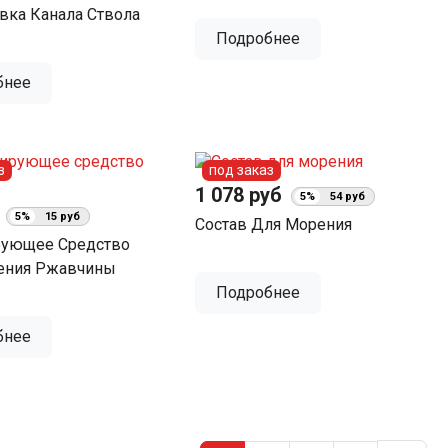
вка Канала Ствола
Подробнее
бнее
з
под заказ
1 078 руб
5%
54 руб
б
5%
15 руб
Состав Для Морения
рующее Средство
ения Ржавчины
Подробнее
бнее