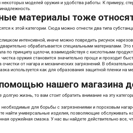
 некоторых моделей оружия и удобства работы. К примеру, ст
ринадлежность.
ные материалы тоже относятс
ятся к этой категории. Сюда можно отнести два типа субстанц
лишком интенсивной, иначе можно повредить рисунок нарезов,
едварительно обрабатывается специальными материалами. Это м
ала по принципу щелочи, взаимодействуя с кислотными продукт
 чистка оружия становится значительно проще и проходит быст
очистки от нагара и механических загрязнений. В обязательно
зка используется как для образования защитной пленки на ме
с помощью нашего магазина 
 долгую жизнь, то вам стоит обратить внимание на эту катего
, необходимые для борьбы с загрязнениями и пороховым нагар
ете найти универсальные изделия, позволяющие обслуживать к
нная оружейная смазка. У нас вы найдете действительно все, 