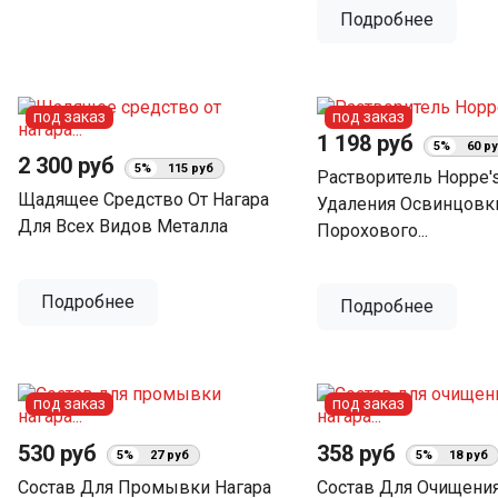
Подробнее
под заказ
под заказ
1 198 руб
5%
60 р
2 300 руб
5%
115 руб
Растворитель Hoppe'
Щадящее Средство От Нагара
Удаления Освинцовк
Для Всех Видов Металла
Порохового...
Подробнее
Подробнее
под заказ
под заказ
530 руб
358 руб
5%
27 руб
5%
18 руб
Состав Для Промывки Нагара
Состав Для Очищения