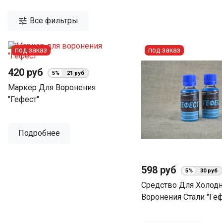

Все фильтры
под заказ
под заказ
420 руб
5%
21 руб
Маркер Для Воронения
"Гефест"
Подробнее
598 руб
5%
30 руб
Средство Для Холод
Воронения Стали "Геф