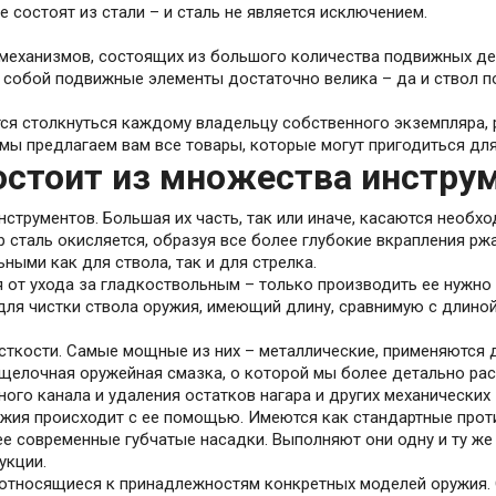
состоят из стали – и сталь не является исключением.
еханизмов, состоящих из большого количества подвижных дет
собой подвижные элементы достаточно велика – да и ствол по
ется столкнуться каждому владельцу собственного экземпляра,
 мы предлагаем вам все товары, которые могут пригодиться дл
остоит из множества инстру
струментов. Большая их часть, так или иначе, касаются необх
 сталь окисляется, образуя все более глубокие вкрапления рж
ными как для ствола, так и для стрелка.
 от ухода за гладкоствольным – только производить ее нужно 
я чистки ствола оружия, имеющий длину, сравнимую с длиной 
сткости. Самые мощные из них – металлические, применяются 
 щелочная оружейная смазка, о которой мы более детально ра
го канала и удаления остатков нагара и других механических 
жия происходит с ее помощью. Имеются как стандартные проти
ее современные губчатые насадки. Выполняют они одну и ту же
укции.
тносящиеся к принадлежностям конкретных моделей оружия. От