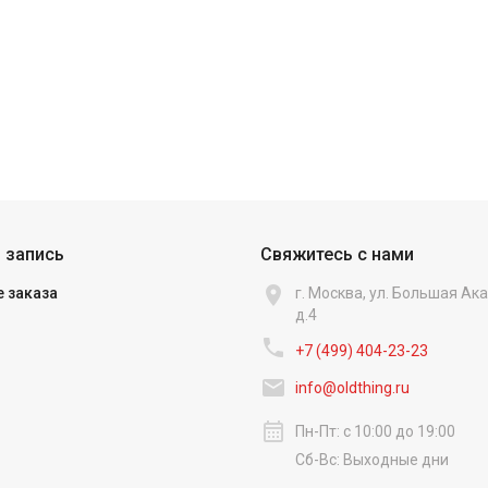
 запись
Свяжитесь с нами

 заказа
г. Москва, ул. Большая А
д.4

+7 (499) 404-23-23‬

info@oldthing.ru
calendar_month
Пн-Пт: с 10:00 до 19:00
Сб-Вс: Выходные дни