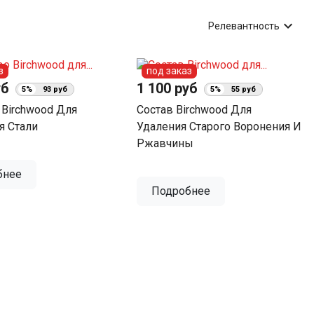

Релевантность
з
под заказ
уб
1 100 руб
5%
93 руб
5%
55 руб
 Birchwood Для
Состав Birchwood Для
я Стали
Удаления Старого Воронения И
Ржавчины
бнее
Подробнее