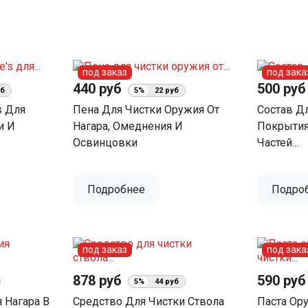
под заказ
под зака
440 руб
500 ру
уб
5%
22 руб
s Для
Пена Для Чистки Оружия От
Состав Дл
и И
Нагара, Омеднения И
Покрытия
Освинцовки
Частей...
Подробнее
Подро
под заказ
под зака
878 руб
590 ру
5%
44 руб
 Нагара В
Средство Для Чистки Ствола
Паста Ор