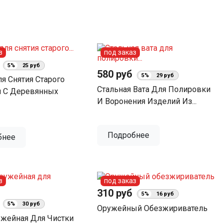
з
под заказ
б
5%
25 руб
580 руб
5%
29 руб
я Снятия Старого
Стальная Вата Для Полировки
 С Деревянных
И Воронения Изделий Из...
Подробнее
бнее
з
под заказ
310 руб
5%
16 руб
б
5%
30 руб
Оружейный Обезжириватель
ужейная Для Чистки