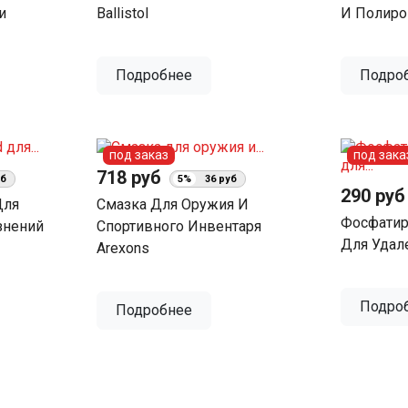
и
Ballistol
И Полиро
Подробнее
Подро
под заказ
под зака
718 руб
уб
5%
36 руб
290 ру
Для
Смазка Для Оружия И
Фосфати
знений
Спортивного Инвентаря
Для Удал
Arexons
Подро
Подробнее