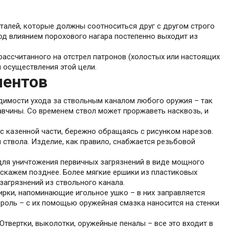
алей, которые должны соотноситься друг с другом строго
д влиянием порохового нагара постепенно выходит из
 рассчитанного на отстрел патронов (холостых или настоящих
я осуществления этой цели.
ментов
одимости ухода за ствольным каналом любого оружия – так
авчины. Со временем ствол может проржаветь насквозь, и
с казенной части, бережно обращаясь с рисунком нарезов.
ствола. Изделие, как правило, снабжается резьбовой
для уничтожения первичных загрязнений в виде мощного
сскажем позднее. Более мягкие ершики из пластиковых
загрязнений из ствольного канала.
рки, напоминающие игольное ушко – в них заправляется
 роль – с их помощью оружейная смазка наносится на стенки
вертки, выколотки, оружейные пеналы – все это входит в