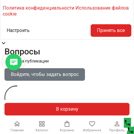
Политика конфиденциальности
Использование файлов
cookie
Настроить
Принять все
expand_more
Вопросы
Правила публикации
Войдите, чтобы задать вопрос
В корзину
phone





phone
Главная
Каталог
Корзина
Избранное
Профиль