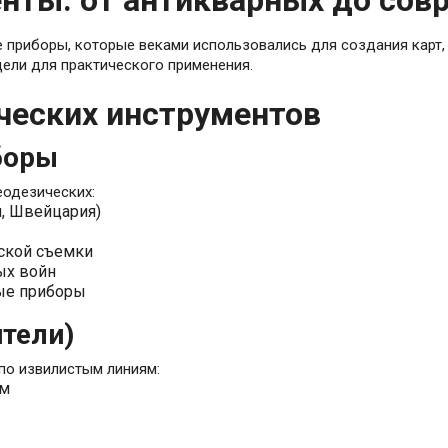
нты: от антикварных до сов
 приборы, которые веками использовались для создания карт,
дели для практического применения.
ческих инструментов
боры
еодезических:
я, Швейцария)
еской съемки
ых войн
ые приборы
тели)
по извилистым линиям:
ом