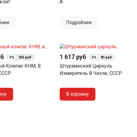
елит
А
бнее
Подробнее
уб
1 617 руб
5%
355 руб
5%
81 руб
й Компас КНМ, В
Штурманский Циркуль
 СССР
Измеритель В Чехле, СССР
ину
В корзину