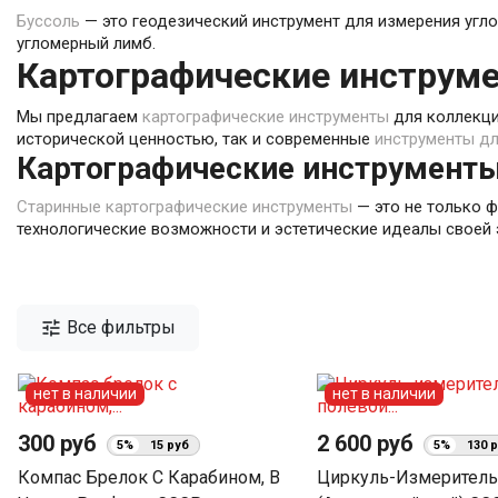
Буссоль
— это геодезический инструмент для измерения угло
угломерный лимб.
Картографические инструме
Мы предлагаем
картографические инструменты
для коллекцио
исторической ценностью, так и современные
инструменты дл
Картографические инструменты 
Старинные картографические инструменты
— это не только 
технологические возможности и эстетические идеалы своей э

Все фильтры
нет в наличии
нет в наличии
300 руб
2 600 руб
5%
15 руб
5%
130 
Компас Брелок С Карабином, В
Циркуль-Измеритель