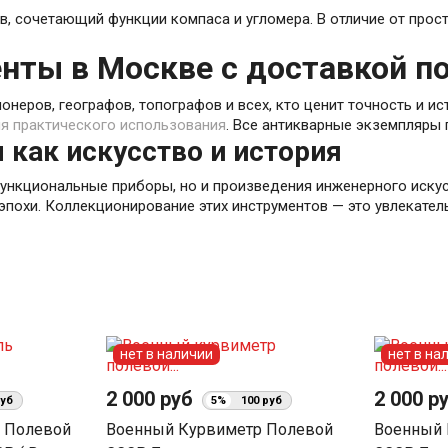
в, сочетающий функции компаса и угломера. В отличие от прост
нты в Москве с доставкой п
неров, географов, топографов и всех, кто ценит точность и и
я практического использования
. Все антикварные экземпляры
как искусство и история
функциональные приборы, но и произведения инженерного иск
похи. Коллекционирование этих инструментов — это увлекательн
нет в наличии
нет в на
2 000 руб
2 000 р
руб
5%
100 руб
 Полевой
Военный Курвиметр Полевой
Военный 