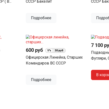
 ( В...
СССР Бакелит
СССР Бак
Подробнее
Подро
7 100 р
600 руб
5%
30 руб
Подводны
Офицерская Линейка, Старших
Футляре,
Командиров ВС СССР
В корз
Подробнее