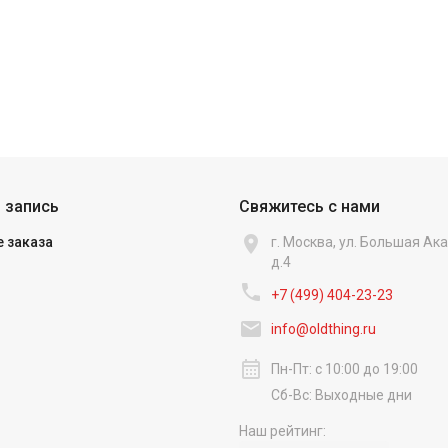
 запись
Свяжитесь с нами

 заказа
г. Москва, ул. Большая А
д.4

+7 (499) 404-23-23‬

info@oldthing.ru
calendar_month
Пн-Пт: с 10:00 до 19:00
Сб-Вс: Выходные дни
Наш рейтинг: