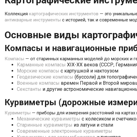
Картографические инструме
Коллекция
картографических инструментов
— это уникальные
антикварные инструменты
с историей, так и современные мо
Основные виды картографи
Компасы и навигационные при
Компасы
— от старинных карманных моделей до морских и г
Карманные компасы
XIX-XX веков (СССР, Германи
Морские компасы
с картушкой и нактоузом
Геодезические компасы
(буссоли) для топографич
Военные компасы
времен Первой и Второй миров
Секстанты
и другие астрономические навигационн
Курвиметры (дорожные измери
Курвиметры
— приборы для измерения расстояний на картах 
Механические курвиметры
с колесиком и счетчик
Старинные курвиметры
из латуни и стали
Современные электронные курвиметры