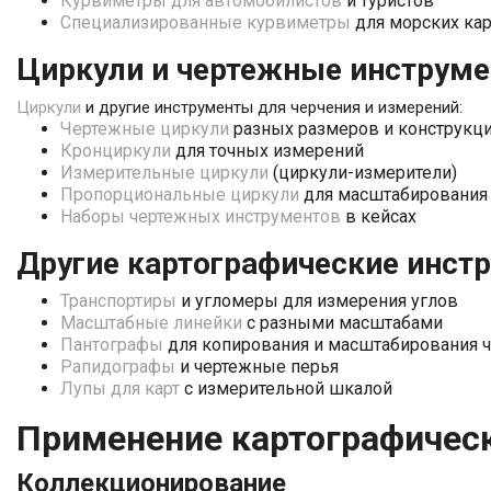
Курвиметры для автомобилистов
и туристов
Специализированные курвиметры
для морских кар
Циркули и чертежные инструм
Циркули
и другие инструменты для черчения и измерений:
Чертежные циркули
разных размеров и конструкц
Кронциркули
для точных измерений
Измерительные циркули
(циркули-измерители)
Пропорциональные циркули
для масштабирования
Наборы чертежных инструментов
в кейсах
Другие картографические инст
Транспортиры
и угломеры для измерения углов
Масштабные линейки
с разными масштабами
Пантографы
для копирования и масштабирования 
Рапидографы
и чертежные перья
Лупы для карт
с измерительной шкалой
Применение картографичес
Коллекционирование