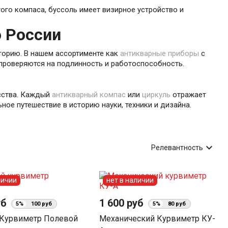
ого компаса, буссоль имеет визирное устройство и
о России
сторию. В нашем ассортименте как
антикварные приборы
с
 проверяются на подлинность и работоспособность.
усства. Каждый
антикварный компас
или
циркуль
отражает
ое путешествие в историю науки, техники и дизайна.

Релевантность
личии
нет в наличии
уб
1 600 руб
5%
100 руб
5%
80 руб
Курвиметр Полевой
Механический Курвиметр КУ-