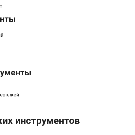
т
енты
ий
рументы
чертежей
ких инструментов