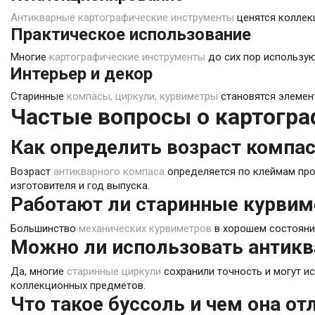
Антикварные картографические инструменты
ценятся коллекц
Практическое использование
Многие
картографические инструменты
до сих пор использую
Интерьер и декор
Старинные
компасы, циркули, курвиметры
становятся элемент
Частые вопросы о картогра
Как определить возраст компа
Возраст
антикварного компаса
определяется по клеймам про
изготовителя и год выпуска.
Работают ли старинные курви
Большинство
механических курвиметров
в хорошем состоянии
Можно ли использовать антикв
Да, многие
старинные циркули
сохранили точность и могут и
коллекционных предметов.
Что такое буссоль и чем она от