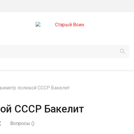

виметр полевой СССР Бакелит
ой СССР Бакелит
Вопросы
(
)
