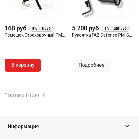
160 руб
5 700 руб
5%
8 руб
5%
285 руб
Ремешок Страховочный ПМ...
Рукоятка FAB Defense PM-G...
В корзину
Подробнее
Показано 1-16 из 16

Информация