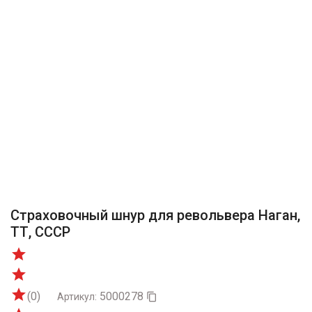
Страховочный шнур для револьвера Наган,
ТТ, СССР



(0)
5000278
Артикул:
