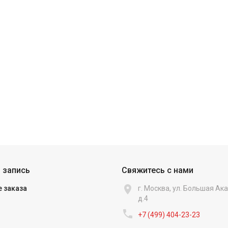
 запись
Свяжитесь с нами

 заказа
г. Москва, ул. Большая А
д.4

+7 (499) 404-23-23‬