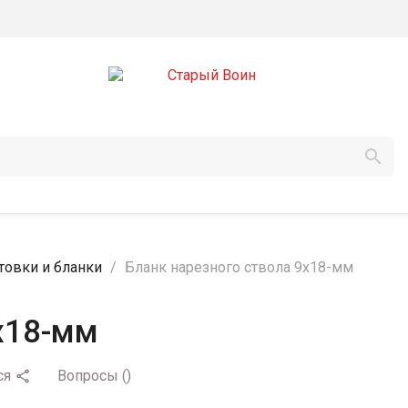

товки и бланки
Бланк нарезного ствола 9х18-мм
х18-мм
ся
Вопросы
(
)
