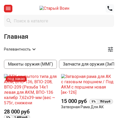



Главная


Релевантность
Макеты оружия (ММГ)
Запчасти для оружия (ЗиП)
под заказ
15 000 руб
5%
750 руб
Затворная Рама Для АК
28 000 руб
5%
1 400 руб