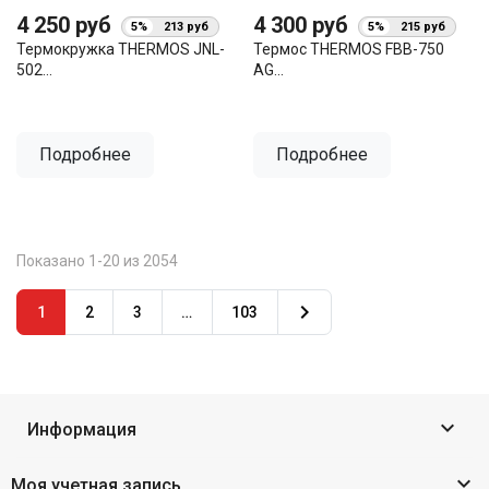
4 250 руб
4 300 руб
5%
213 руб
5%
215 руб
Термокружка THERMOS JNL-
Термос THERMOS FBB-750
502...
AG...
Подробнее
Подробнее
Показано 1-20 из 2054

1
2
3
…
103

Информация

Моя учетная запись