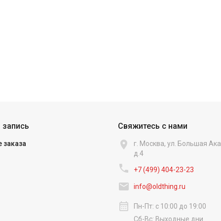
 запись
Свяжитесь с нами

 заказа
г. Москва, ул. Большая А
д.4

+7 (499) 404-23-23‬

info@oldthing.ru
calendar_month
Пн-Пт: с 10:00 до 19:00
Сб-Вс: Выходные дни