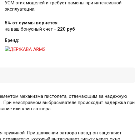
УСМ этих моделей и требует замены при интенсивной
эксплуатации.
5% от суммы вернется
на ваш бонусный счет -
220 руб
Бренд:
лементом механизма пистолета, отвечающим за надежную
 . При неисправном выбрасывателе происходит задержка при
жание или клин затвора.
ся пружиной. При движении затвора назад он зацепляет
 к отражателю, который выталкивает гильзу через окно