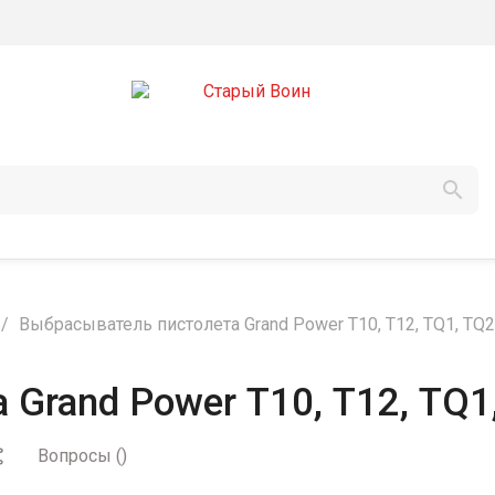

Выбрасыватель пистолета Grand Power Т10, Т12, TQ1, TQ
Grand Power Т10, Т12, TQ1
Вопросы
(
)
