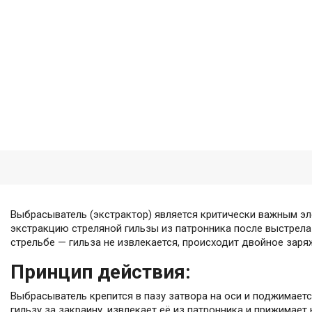
Выбрасыватель (экстрактор) является критически важным э
экстракцию стреляной гильзы из патронника после выстрела
стрельбе — гильза не извлекается, происходит двойное заря
Принцип действия:
Выбрасыватель крепится в пазу затвора на оси и поджимает
гильзу за закраину, извлекает её из патронника и прижимает